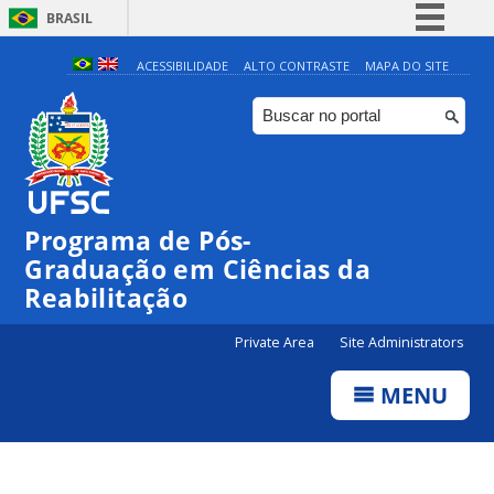
BRASIL
Simplifique!
ACESSIBILIDADE
ALTO CONTRASTE
MAPA DO SITE
Comunica BR
Participe
Acesso à informação
Legislação
Programa de Pós-
Canais
Graduação em Ciências da
Reabilitação
Private Area
Site Administrators
MENU