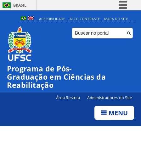
BRASIL
Simplifique!
ACESSIBILIDADE
ALTO CONTRASTE
MAPA DO SITE
Comunica BR
Participe
Acesso à informação
Legislação
Programa de Pós-
Canais
Graduação em Ciências da
Reabilitação
Área Restrita
Administradores do Site
MENU